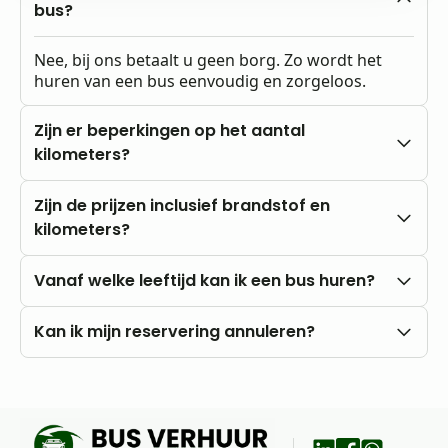
bus?
Nee, bij ons betaalt u geen borg. Zo wordt het
huren van een bus eenvoudig en zorgeloos.
Zijn er beperkingen op het aantal
kilometers?
Nee, u rijdt altijd met onbeperkte kilometers.
Zijn de prijzen inclusief brandstof en
kilometers?
Onze prijzen zijn altijd inclusief btw en
Vanaf welke leeftijd kan ik een bus huren?
onbeperkte kilometers. Brandstofkosten zijn voor
eigen rekening.
U kunt al vanaf 18 jaar bij ons huren, mits u in het
Kan ik mijn reservering annuleren?
bezit bent van een rijbewijs B.
Nee, annuleren is niet mogelijk. Wij raden daarom
aan om vooraf goed uw wensen en vragen met
ons te bespreken.