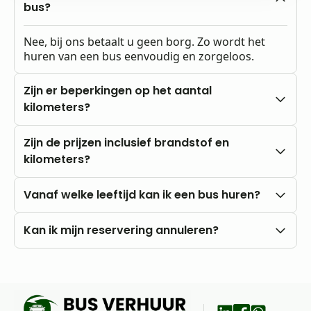
bus?
Nee, bij ons betaalt u geen borg. Zo wordt het
huren van een bus eenvoudig en zorgeloos.
Zijn er beperkingen op het aantal
kilometers?
Nee, u rijdt altijd met onbeperkte kilometers.
Zijn de prijzen inclusief brandstof en
kilometers?
Onze prijzen zijn altijd inclusief btw en
Vanaf welke leeftijd kan ik een bus huren?
onbeperkte kilometers. Brandstofkosten zijn voor
eigen rekening.
U kunt al vanaf 18 jaar bij ons huren, mits u in het
Kan ik mijn reservering annuleren?
bezit bent van een rijbewijs B.
Nee, annuleren is niet mogelijk. Wij raden daarom
aan om vooraf goed uw wensen en vragen met
ons te bespreken.