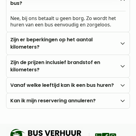
bus?
Nee, bij ons betaalt u geen borg. Zo wordt het
huren van een bus eenvoudig en zorgeloos.
Zijn er beperkingen op het aantal
kilometers?
Nee, u rijdt altijd met onbeperkte kilometers.
Zijn de prijzen inclusief brandstof en
kilometers?
Onze prijzen zijn altijd inclusief btw en
Vanaf welke leeftijd kan ik een bus huren?
onbeperkte kilometers. Brandstofkosten zijn voor
eigen rekening.
U kunt al vanaf 18 jaar bij ons huren, mits u in het
Kan ik mijn reservering annuleren?
bezit bent van een rijbewijs B.
Nee, annuleren is niet mogelijk. Wij raden daarom
aan om vooraf goed uw wensen en vragen met
ons te bespreken.