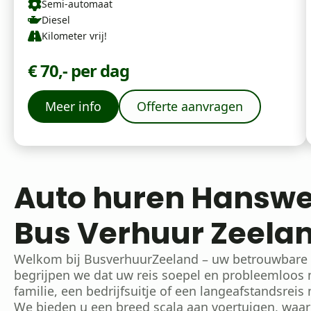
Semi-automaat
Diesel
Kilometer vrij!
€ 70,- per dag
Meer info
Offerte aanvragen
Auto huren Hanswe
Bus Verhuur Zeela
Welkom bij BusverhuurZeeland – uw betrouwbare p
begrijpen we dat uw reis soepel en probleemloos m
familie, een bedrijfsuitje of een langeafstandsreis
We bieden u een breed scala aan voertuigen, waar