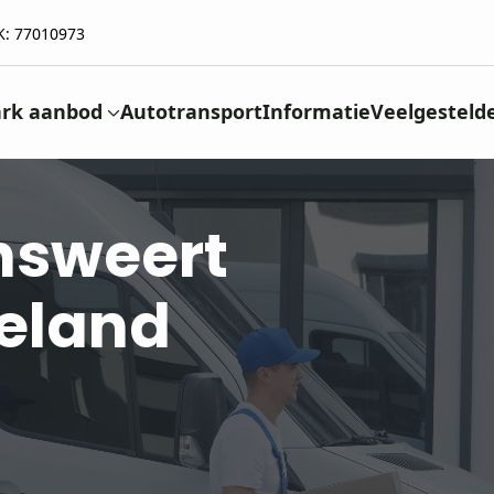
K: 77010973
rk aanbod
Autotransport
Informatie
Veelgesteld
nsweert
eeland