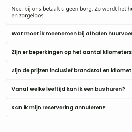
Nee, bij ons betaalt u geen borg. Zo wordt het
en zorgeloos.
Wat moet ik meenemen bij afhalen huurvoe
Een geldig rijbewijs en een poststuk (bijvoorbe
Zijn er beperkingen op het aantal kilometers
huisadres).
Nee, u rijdt altijd met onbeperkte kilometers.
Zijn de prijzen inclusief brandstof en kilome
Onze prijzen zijn altijd inclusief btw en onbeper
Vanaf welke leeftijd kan ik een bus huren?
Brandstofkosten zijn voor eigen rekening.
U kunt al vanaf 18 jaar bij ons huren, mits u in h
Kan ik mijn reservering annuleren?
B.
Nee, annuleren is niet mogelijk. Wij raden da