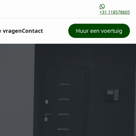
+31 118578605
e vragen
Contact
Huur een voertuig