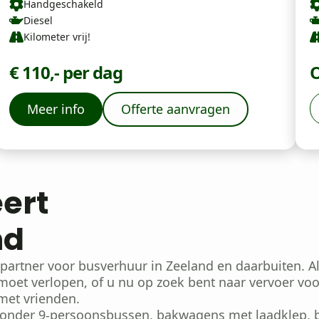
Handgeschakeld
Diesel
Kilometer vrij!
€ 110,- per dag
O
Meer info
Offerte aanvragen
ert
nd
artner voor busverhuur in Zeeland en daarbuiten. A
oet verlopen, of u nu op zoek bent naar vervoer voo
 met vrienden.
onder 9-persoonsbussen, bakwagens met laadklep, be