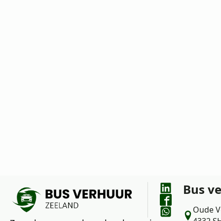
wensen en vragen met ons te bespreken.
Bus v
Oude V
4332 S