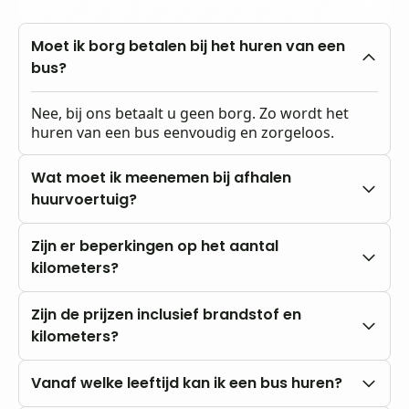
Moet ik borg betalen bij het huren van een
bus?
Nee, bij ons betaalt u geen borg. Zo wordt het
huren van een bus eenvoudig en zorgeloos.
Wat moet ik meenemen bij afhalen
huurvoertuig?
Een geldig rijbewijs en een poststuk (bijvoorbeeld
Zijn er beperkingen op het aantal
een energierekening op uw huisadres).
kilometers?
Nee, u rijdt altijd met onbeperkte kilometers.
Zijn de prijzen inclusief brandstof en
kilometers?
Onze prijzen zijn altijd inclusief btw en
Vanaf welke leeftijd kan ik een bus huren?
onbeperkte kilometers. Brandstofkosten zijn voor