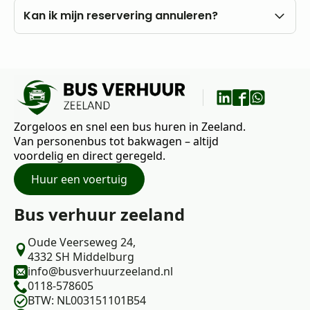
eigen rekening.
U kunt al vanaf 18 jaar bij ons huren, mits u in het
Kan ik mijn reservering annuleren?
bezit bent van een rijbewijs B.
Nee, annuleren is niet mogelijk. Wij raden daarom
aan om vooraf goed uw wensen en vragen met
ons te bespreken.
Zorgeloos en snel een bus huren in Zeeland.
Van personenbus tot bakwagen – altijd
voordelig en direct geregeld.
Huur een voertuig
Bus verhuur zeeland
Oude Veerseweg 24,
4332 SH Middelburg
info@busverhuurzeeland.nl
0118-578605
BTW: NL003151101B54