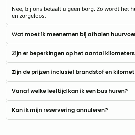
Nee, bij ons betaalt u geen borg. Zo wordt het
en zorgeloos.
Wat moet ik meenemen bij afhalen huurvoe
Een geldig rijbewijs en een poststuk (bijvoorbe
Zijn er beperkingen op het aantal kilometers
huisadres).
Nee, u rijdt altijd met onbeperkte kilometers.
Zijn de prijzen inclusief brandstof en kilome
Onze prijzen zijn altijd inclusief btw en onbeper
Vanaf welke leeftijd kan ik een bus huren?
Brandstofkosten zijn voor eigen rekening.
U kunt al vanaf 18 jaar bij ons huren, mits u in h
Kan ik mijn reservering annuleren?
B.
Nee, annuleren is niet mogelijk. Wij raden da