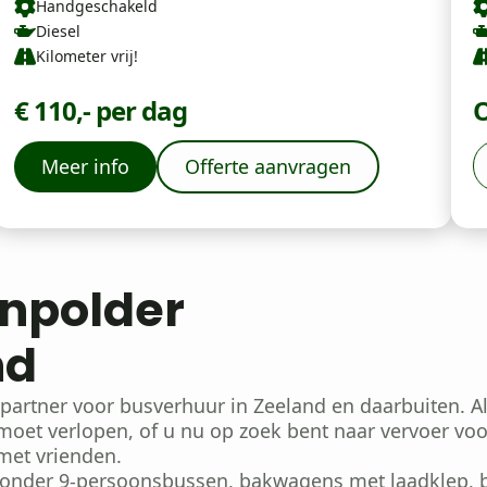
Handgeschakeld
Diesel
Kilometer vrij!
€ 110,- per dag
O
Meer info
Offerte aanvragen
npolder
nd
artner voor busverhuur in Zeeland en daarbuiten. A
oet verlopen, of u nu op zoek bent naar vervoer voo
 met vrienden.
onder 9-persoonsbussen, bakwagens met laadklep, be