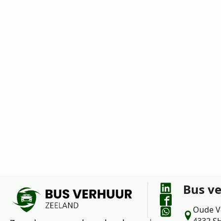
wensen en vragen met ons te bespreken.
Bus v
Oude V
4332 S