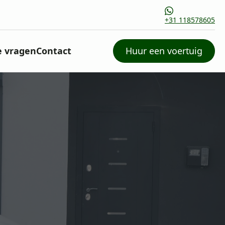
+31 118578605
e vragen
Contact
Huur een voertuig