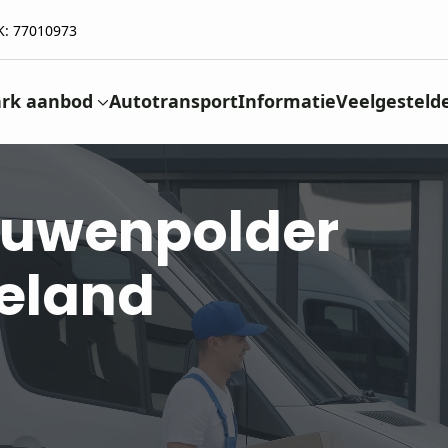
K: 77010973
rk aanbod
Autotransport
Informatie
Veelgesteld
ouwenpolder
eeland