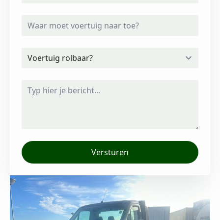
voertuig
opgehaald
worden?
Waar
*
moet
voertuig
naar
toe?
Voertuig
rolbaar?
*
Bericht
*
Versturen