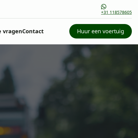
+31 118578605
e vragen
Contact
Huur een voertuig