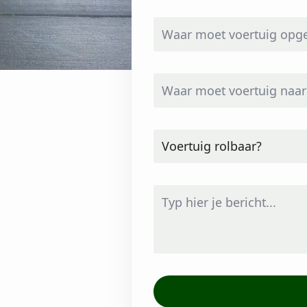
Waar
moet
voertuig
opgehaald
worden?
Waar
*
moet
voertuig
naar
toe?
Voertuig
rolbaar?
*
Bericht
*