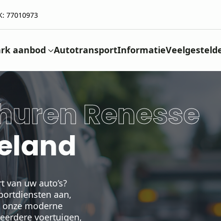
K: 77010973
rk aanbod
Autotransport
Informatie
Veelgesteld
 huren Renesse
eeland
t van uw auto’s?
portdiensten aan,
t onze moderne
eerdere voertuigen,