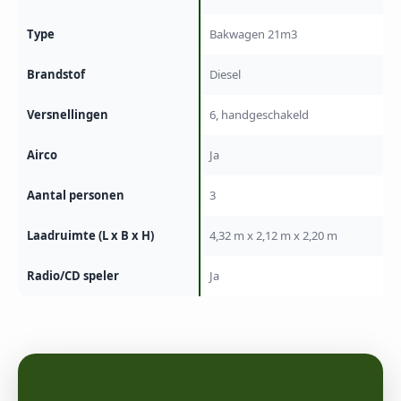
Type
Bakwagen 21m3
Brandstof
Diesel
Versnellingen
6, handgeschakeld
Airco
Ja
Aantal personen
3
Laadruimte (L x B x H)
4,32 m x 2,12 m x 2,20 m
Radio/CD speler
Ja