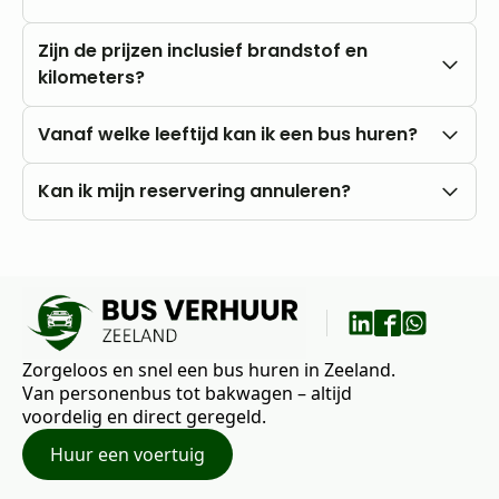
Nee, u rijdt altijd met onbeperkte kilometers.
Zijn de prijzen inclusief brandstof en
kilometers?
Onze prijzen zijn altijd inclusief btw en
Vanaf welke leeftijd kan ik een bus huren?
onbeperkte kilometers. Brandstofkosten zijn voor
eigen rekening.
U kunt al vanaf 18 jaar bij ons huren, mits u in het
Kan ik mijn reservering annuleren?
bezit bent van een rijbewijs B.
Nee, annuleren is niet mogelijk. Wij raden daarom
aan om vooraf goed uw wensen en vragen met
ons te bespreken.
Zorgeloos en snel een bus huren in Zeeland.
Van personenbus tot bakwagen – altijd
voordelig en direct geregeld.
Huur een voertuig