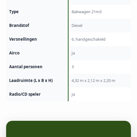
Type
Bakwagen 21m3
Brandstof
Diesel
Versnellingen
6, handgeschakeld
Airco
Ja
Aantal personen
3
Laadruimte (L x B x H)
4,32 m x 2,12 m x 2,20 m
Radio/CD speler
Ja