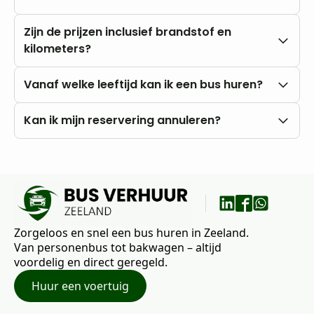
Nee, u rijdt altijd met onbeperkte kilometers.
Zijn de prijzen inclusief brandstof en
kilometers?
Onze prijzen zijn altijd inclusief btw en
Vanaf welke leeftijd kan ik een bus huren?
onbeperkte kilometers. Brandstofkosten zijn voor
eigen rekening.
U kunt al vanaf 18 jaar bij ons huren, mits u in het
Kan ik mijn reservering annuleren?
bezit bent van een rijbewijs B.
Nee, annuleren is niet mogelijk. Wij raden daarom
aan om vooraf goed uw wensen en vragen met
ons te bespreken.
Zorgeloos en snel een bus huren in Zeeland.
Van personenbus tot bakwagen – altijd
voordelig en direct geregeld.
Huur een voertuig