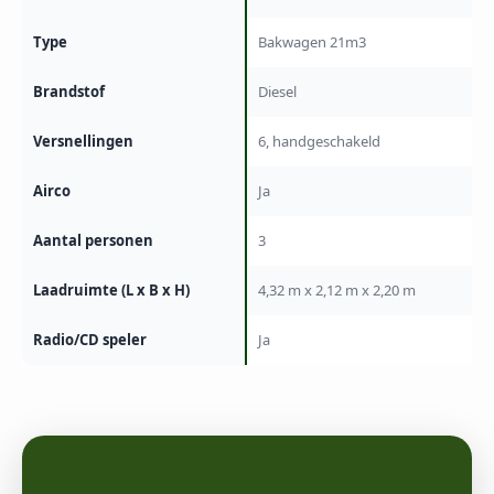
Type
Bakwagen 21m3
Brandstof
Diesel
Versnellingen
6, handgeschakeld
Airco
Ja
Aantal personen
3
Laadruimte (L x B x H)
4,32 m x 2,12 m x 2,20 m
Radio/CD speler
Ja