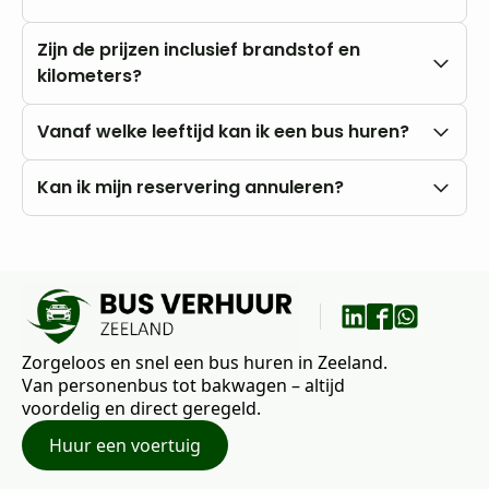
Nee, u rijdt altijd met onbeperkte kilometers.
Zijn de prijzen inclusief brandstof en
kilometers?
Onze prijzen zijn altijd inclusief btw en
Vanaf welke leeftijd kan ik een bus huren?
onbeperkte kilometers. Brandstofkosten zijn voor
eigen rekening.
U kunt al vanaf 18 jaar bij ons huren, mits u in het
Kan ik mijn reservering annuleren?
bezit bent van een rijbewijs B.
Nee, annuleren is niet mogelijk. Wij raden daarom
aan om vooraf goed uw wensen en vragen met
ons te bespreken.
Zorgeloos en snel een bus huren in Zeeland.
Van personenbus tot bakwagen – altijd
voordelig en direct geregeld.
Huur een voertuig