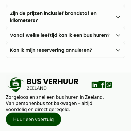
Nee, u rijdt altijd met onbeperkte kilometers.
Zijn de prijzen inclusief brandstof en
kilometers?
Onze prijzen zijn altijd inclusief btw en
Vanaf welke leeftijd kan ik een bus huren?
onbeperkte kilometers. Brandstofkosten zijn voor
eigen rekening.
U kunt al vanaf 18 jaar bij ons huren, mits u in het
Kan ik mijn reservering annuleren?
bezit bent van een rijbewijs B.
Nee, annuleren is niet mogelijk. Wij raden daarom
aan om vooraf goed uw wensen en vragen met
ons te bespreken.
Zorgeloos en snel een bus huren in Zeeland.
Van personenbus tot bakwagen – altijd
voordelig en direct geregeld.
Huur een voertuig