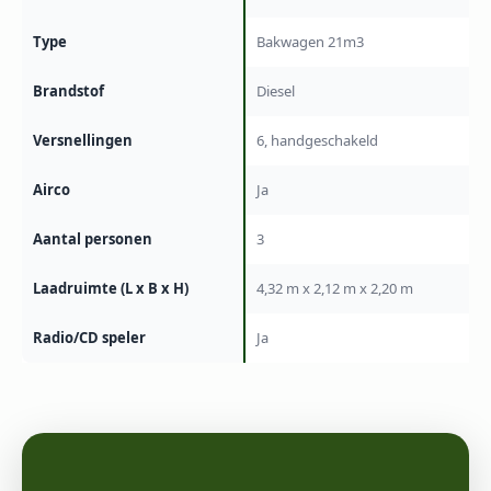
Type
Bakwagen 21m3
Brandstof
Diesel
Versnellingen
6, handgeschakeld
Airco
Ja
Aantal personen
3
Laadruimte (L x B x H)
4,32 m x 2,12 m x 2,20 m
Radio/CD speler
Ja