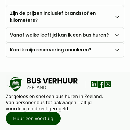
Nee, u rijdt altijd met onbeperkte kilometers.
Zijn de prijzen inclusief brandstof en
kilometers?
Onze prijzen zijn altijd inclusief btw en
Vanaf welke leeftijd kan ik een bus huren?
onbeperkte kilometers. Brandstofkosten zijn voor
eigen rekening.
U kunt al vanaf 18 jaar bij ons huren, mits u in het
Kan ik mijn reservering annuleren?
bezit bent van een rijbewijs B.
Nee, annuleren is niet mogelijk. Wij raden daarom
aan om vooraf goed uw wensen en vragen met
ons te bespreken.
Zorgeloos en snel een bus huren in Zeeland.
Van personenbus tot bakwagen – altijd
voordelig en direct geregeld.
Huur een voertuig