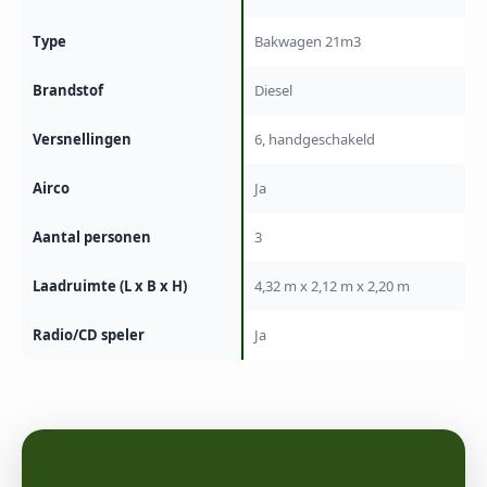
Type
Bakwagen 21m3
Brandstof
Diesel
Versnellingen
6, handgeschakeld
Airco
Ja
Aantal personen
3
Laadruimte (L x B x H)
4,32 m x 2,12 m x 2,20 m
Radio/CD speler
Ja