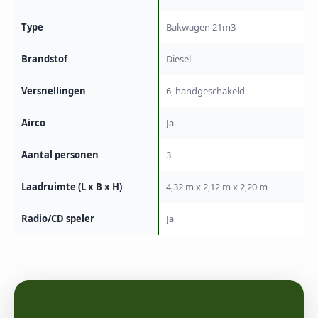
Type
Bakwagen 21m3
Brandstof
Diesel
Versnellingen
6, handgeschakeld
Airco
Ja
Aantal personen
3
Laadruimte (L x B x H)
4,32 m x 2,12 m x 2,20 m
Radio/CD speler
Ja