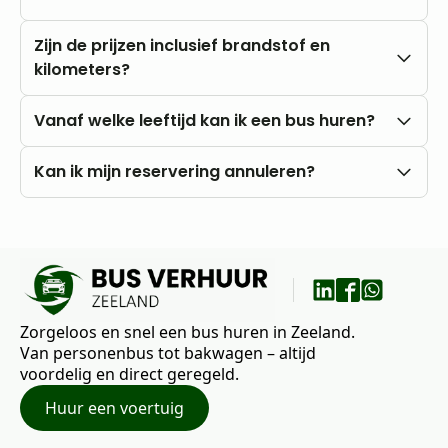
Nee, u rijdt altijd met onbeperkte kilometers.
Zijn de prijzen inclusief brandstof en
kilometers?
Onze prijzen zijn altijd inclusief btw en
Vanaf welke leeftijd kan ik een bus huren?
onbeperkte kilometers. Brandstofkosten zijn voor
eigen rekening.
U kunt al vanaf 18 jaar bij ons huren, mits u in het
Kan ik mijn reservering annuleren?
bezit bent van een rijbewijs B.
Nee, annuleren is niet mogelijk. Wij raden daarom
aan om vooraf goed uw wensen en vragen met
ons te bespreken.
Zorgeloos en snel een bus huren in Zeeland.
Van personenbus tot bakwagen – altijd
voordelig en direct geregeld.
Huur een voertuig