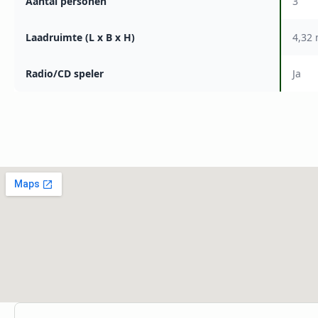
Aantal personen
3
Laadruimte (L x B x H)
4,32 
Radio/CD speler
Ja