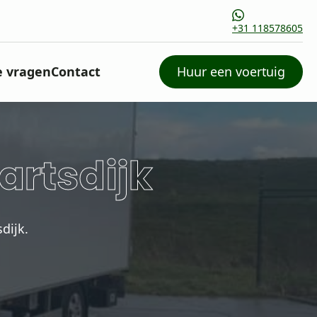
+31 118578605
e vragen
Contact
Huur een voertuig
rtsdijk
dijk.