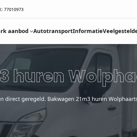
K: 77010973
rk aanbod
Autotransport
Informatie
Veelgesteld
 huren Wolphaa
en direct geregeld. Bakwagen 21m3 huren Wolphaarts