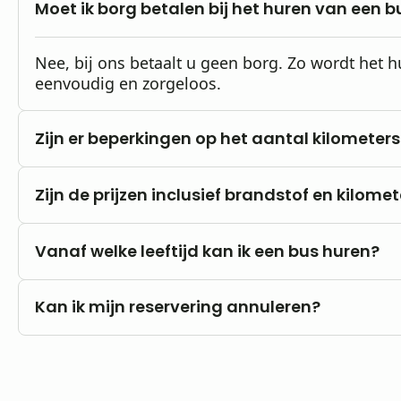
Moet ik borg betalen bij het huren van een b
Nee, bij ons betaalt u geen borg. Zo wordt het 
eenvoudig en zorgeloos.
Zijn er beperkingen op het aantal kilometers
Nee, u rijdt altijd met onbeperkte kilometers.
Zijn de prijzen inclusief brandstof en kilome
Onze prijzen zijn altijd inclusief btw en onbeper
Vanaf welke leeftijd kan ik een bus huren?
Brandstofkosten zijn voor eigen rekening.
U kunt al vanaf 18 jaar bij ons huren, mits u in 
Kan ik mijn reservering annuleren?
rijbewijs B.
Nee, annuleren is niet mogelijk. Wij raden daa
goed uw wensen en vragen met ons te bespreke