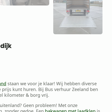
dijk
and
staan we voor je klaar! Wij hebben diverse
 prijs kunt huren. Bij Bus verhuur Zeeland ben
el kilometer & borg vrij.
buitenland? Geen probleem! Met onze
en, zonder gedoe. Een
bakwagen met laadklep
is