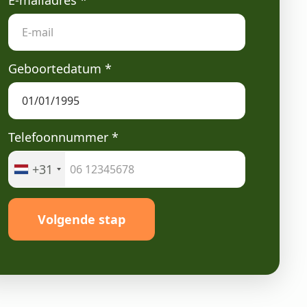
E-mailadres
*
Geboortedatum
*
Telefoonnummer
*
+31
Volgende stap