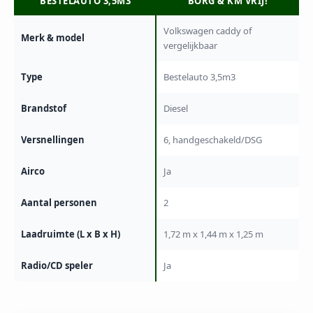
BESTELAUTO 3,5M3
BORG & KM VRIJ!
Volkswagen caddy of
Merk & model
vergelijkbaar
Type
Bestelauto 3,5m3
Brandstof
Diesel
Versnellingen
6, handgeschakeld/DSG
Airco
Ja
Aantal personen
2
Laadruimte (L x B x H)
1,72 m x 1,44 m x 1,25 m
Radio/CD speler
Ja