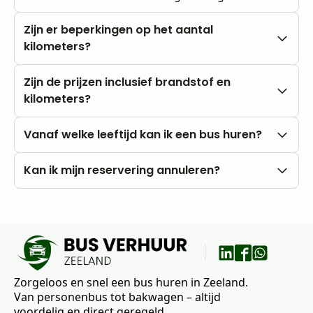
Zijn er beperkingen op het aantal
kilometers?
Nee, u rijdt altijd met onbeperkte kilometers.
Zijn de prijzen inclusief brandstof en
kilometers?
Onze prijzen zijn altijd inclusief btw en
Vanaf welke leeftijd kan ik een bus huren?
onbeperkte kilometers. Brandstofkosten zijn voor
eigen rekening.
U kunt al vanaf 18 jaar bij ons huren, mits u in het
Kan ik mijn reservering annuleren?
bezit bent van een rijbewijs B.
Nee, annuleren is niet mogelijk. Wij raden daarom
aan om vooraf goed uw wensen en vragen met
ons te bespreken.
Zorgeloos en snel een bus huren in Zeeland.
Van personenbus tot bakwagen – altijd
voordelig en direct geregeld.