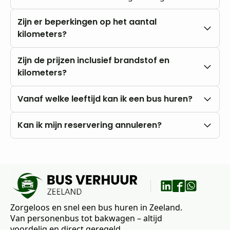
Zijn er beperkingen op het aantal
kilometers?
Nee, u rijdt altijd met onbeperkte kilometers.
Zijn de prijzen inclusief brandstof en
kilometers?
Onze prijzen zijn altijd inclusief btw en
Vanaf welke leeftijd kan ik een bus huren?
onbeperkte kilometers. Brandstofkosten zijn voor
eigen rekening.
U kunt al vanaf 18 jaar bij ons huren, mits u in het
Kan ik mijn reservering annuleren?
bezit bent van een rijbewijs B.
Nee, annuleren is niet mogelijk. Wij raden daarom
aan om vooraf goed uw wensen en vragen met
ons te bespreken.
Zorgeloos en snel een bus huren in Zeeland.
Van personenbus tot bakwagen – altijd
voordelig en direct geregeld.