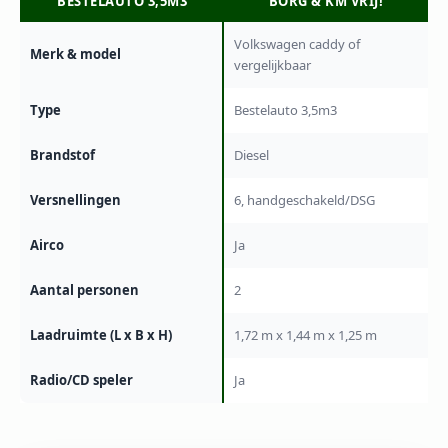
BESTELAUTO 3,5M3
BORG & KM VRIJ!
Volkswagen caddy of
Merk & model
vergelijkbaar
Type
Bestelauto 3,5m3
Brandstof
Diesel
Versnellingen
6, handgeschakeld/DSG
Airco
Ja
Aantal personen
2
Laadruimte (L x B x H)
1,72 m x 1,44 m x 1,25 m
Radio/CD speler
Ja