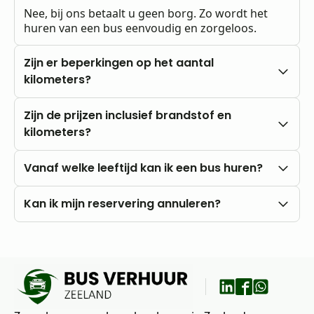
Nee, bij ons betaalt u geen borg. Zo wordt het
huren van een bus eenvoudig en zorgeloos.
Zijn er beperkingen op het aantal
kilometers?
Nee, u rijdt altijd met onbeperkte kilometers.
Zijn de prijzen inclusief brandstof en
kilometers?
Onze prijzen zijn altijd inclusief btw en
Vanaf welke leeftijd kan ik een bus huren?
onbeperkte kilometers. Brandstofkosten zijn voor
eigen rekening.
U kunt al vanaf 18 jaar bij ons huren, mits u in het
Kan ik mijn reservering annuleren?
bezit bent van een rijbewijs B.
Nee, annuleren is niet mogelijk. Wij raden daarom
aan om vooraf goed uw wensen en vragen met
ons te bespreken.