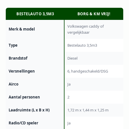
BESTELAUTO 3,5M3
BORG & KM VRIJ!
Volkswagen caddy of
Merk & model
vergelijkbaar
Type
Bestelauto 3,5m3
Brandstof
Diesel
Versnellingen
6, handgeschakeld/DSG
Airco
Ja
Aantal personen
2
Laadruimte (L x B x H)
1,72 m x 1,44 m x 1,25 m
Radio/CD speler
Ja