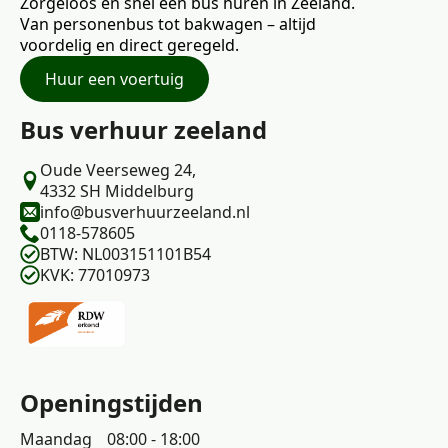
Zorgeloos en snel een bus huren in Zeeland.
Van personenbus tot bakwagen – altijd
voordelig en direct geregeld.
Huur een voertuig
Bus verhuur zeeland
Oude Veerseweg 24,
4332 SH Middelburg
info@busverhuurzeeland.nl
0118-578605
BTW: NL003151101B54
KVK: 77010973
Openingstijden
Maandag
08:00 - 18:00