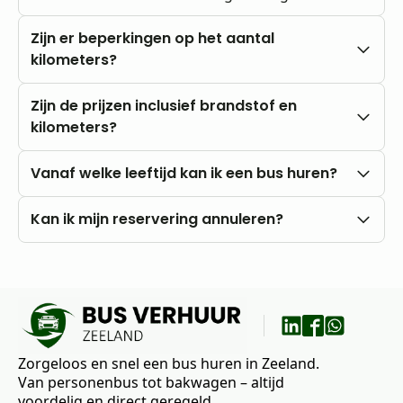
Zijn er beperkingen op het aantal
kilometers?
Nee, u rijdt altijd met onbeperkte kilometers.
Zijn de prijzen inclusief brandstof en
kilometers?
Onze prijzen zijn altijd inclusief btw en
Vanaf welke leeftijd kan ik een bus huren?
onbeperkte kilometers. Brandstofkosten zijn voor
eigen rekening.
U kunt al vanaf 18 jaar bij ons huren, mits u in het
Kan ik mijn reservering annuleren?
bezit bent van een rijbewijs B.
Nee, annuleren is niet mogelijk. Wij raden daarom
aan om vooraf goed uw wensen en vragen met
ons te bespreken.
Zorgeloos en snel een bus huren in Zeeland.
Van personenbus tot bakwagen – altijd
voordelig en direct geregeld.