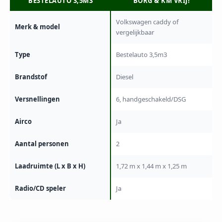
BESTELAUTO 3,5M3
BORG & KM VRIJ!
Volkswagen caddy of
Merk & model
vergelijkbaar
Type
Bestelauto 3,5m3
Brandstof
Diesel
Versnellingen
6, handgeschakeld/DSG
Airco
Ja
Aantal personen
2
Laadruimte (L x B x H)
1,72 m x 1,44 m x 1,25 m
Radio/CD speler
Ja