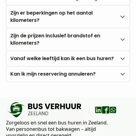
Zijn er beperkingen op het aantal
kilometers?
Nee, u rijdt altijd met onbeperkte kilometers.
Zijn de prijzen inclusief brandstof en
kilometers?
Onze prijzen zijn altijd inclusief btw en
Vanaf welke leeftijd kan ik een bus huren?
onbeperkte kilometers. Brandstofkosten zijn voor
eigen rekening.
U kunt al vanaf 18 jaar bij ons huren, mits u in het
Kan ik mijn reservering annuleren?
bezit bent van een rijbewijs B.
Nee, annuleren is niet mogelijk. Wij raden daarom
aan om vooraf goed uw wensen en vragen met
ons te bespreken.
Zorgeloos en snel een bus huren in Zeeland.
Van personenbus tot bakwagen – altijd
voordelig en direct geregeld.