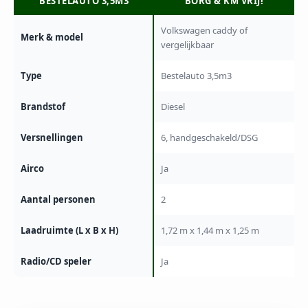
BESTELAUTO 3,5M3
BORG & KM VRIJ!
Volkswagen caddy of
Merk & model
vergelijkbaar
Type
Bestelauto 3,5m3
Brandstof
Diesel
Versnellingen
6, handgeschakeld/DSG
Airco
Ja
Aantal personen
2
Laadruimte (L x B x H)
1,72 m x 1,44 m x 1,25 m
Radio/CD speler
Ja