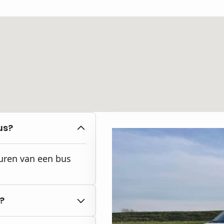
us?
huren van een bus
?