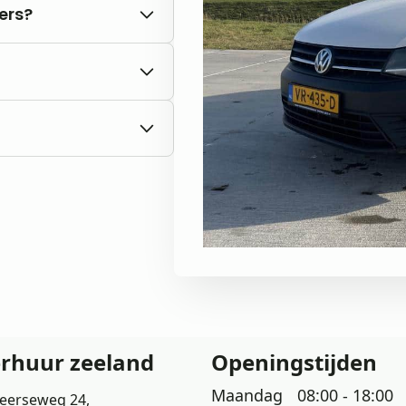
ters?
kte kilometers.
het bezit bent van een
rom aan om vooraf
n.
erhuur zeeland
Openingstijden
Maandag
08:00 - 18:00
eerseweg 24,