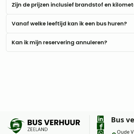
Nee, u rijdt altijd met onbeperkte kilometers.
Zijn de prijzen inclusief brandstof en kilome
Onze prijzen zijn altijd inclusief btw en onbeper
Vanaf welke leeftijd kan ik een bus huren?
Brandstofkosten zijn voor eigen rekening.
U kunt al vanaf 18 jaar bij ons huren, mits u in 
Kan ik mijn reservering annuleren?
rijbewijs B.
Nee, annuleren is niet mogelijk. Wij raden daa
goed uw wensen en vragen met ons te bespreke
Bus v
Oude V