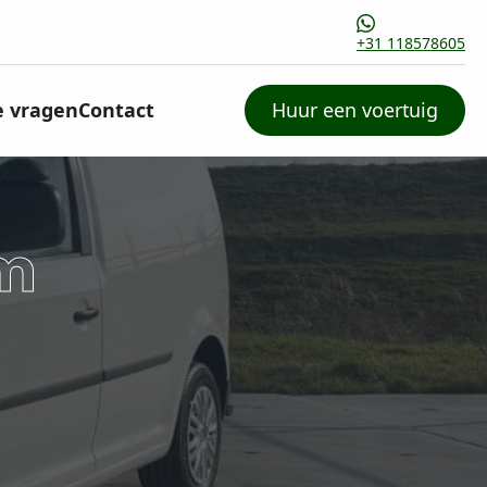
+31 118578605
e vragen
Contact
Huur een voertuig
em