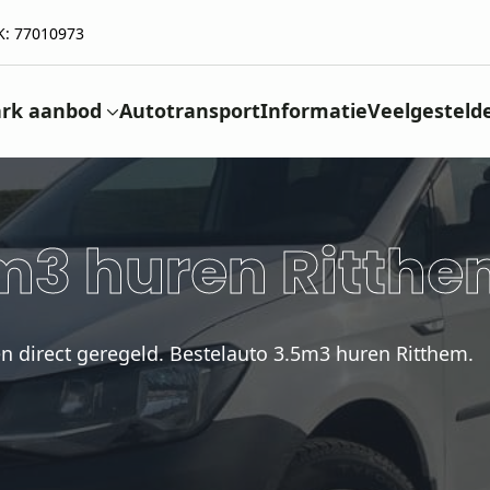
K: 77010973
rk aanbod
Autotransport
Informatie
Veelgesteld
m3 huren Ritth
n direct geregeld. Bestelauto 3.5m3 huren Ritthem.