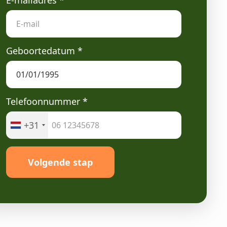
E-mailadres
*
Geboortedatum
*
Telefoonnummer
*
+31
Volgende stap