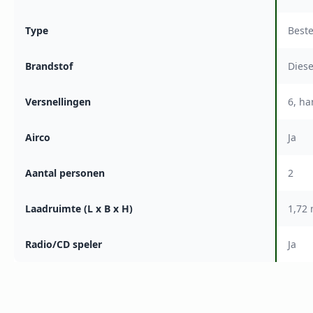
Type
Best
Brandstof
Diese
Versnellingen
6, h
Airco
Ja
Aantal personen
2
Laadruimte (L x B x H)
1,72 
Radio/CD speler
Ja