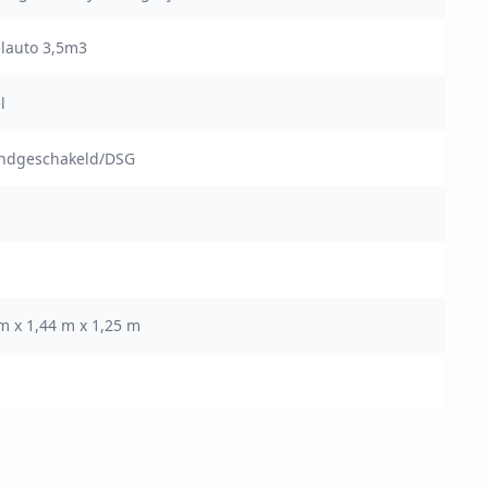
elauto 3,5m3
l
andgeschakeld/DSG
m x 1,44 m x 1,25 m