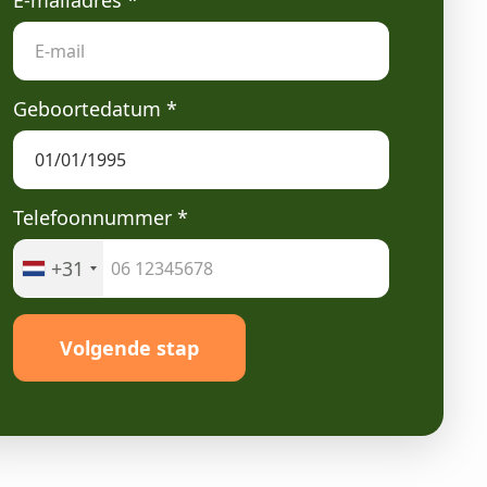
E-mailadres
*
Geboortedatum
*
Telefoonnummer
*
+31
Volgende stap