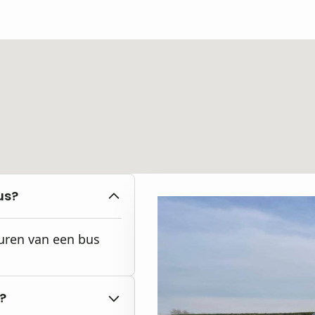
us?
huren van een bus
?