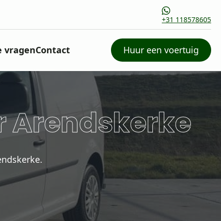
+31 118578605
e vragen
Contact
Huur een voertuig
r Arendskerke
endskerke.