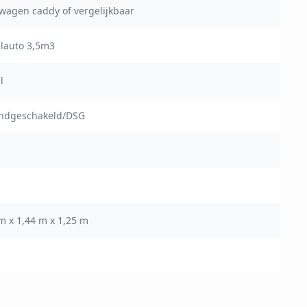
wagen caddy of vergelijkbaar
elauto 3,5m3
l
andgeschakeld/DSG
m x 1,44 m x 1,25 m