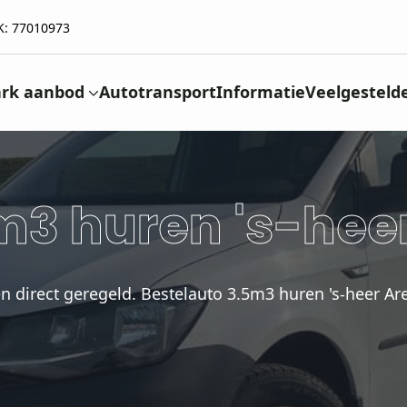
K: 77010973
rk aanbod
Autotransport
Informatie
Veelgesteld
m3 huren 's-hee
n direct geregeld. Bestelauto 3.5m3 huren 's-heer Ar