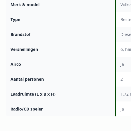
Merk & model
Volks
Type
Best
Brandstof
Diese
Versnellingen
6, h
Airco
Ja
Aantal personen
2
Laadruimte (L x B x H)
1,72 
Radio/CD speler
Ja