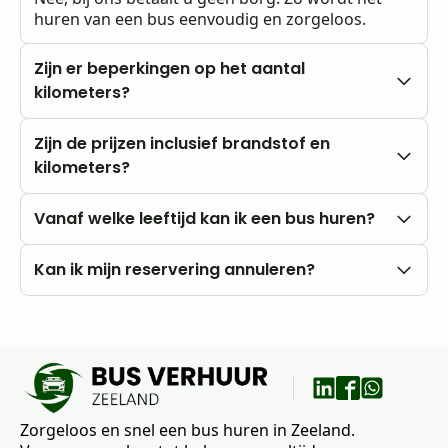
huren van een bus eenvoudig en zorgeloos.
Zijn er beperkingen op het aantal
kilometers?
Nee, u rijdt altijd met onbeperkte kilometers.
Zijn de prijzen inclusief brandstof en
kilometers?
Onze prijzen zijn altijd inclusief btw en
Vanaf welke leeftijd kan ik een bus huren?
onbeperkte kilometers. Brandstofkosten zijn voor
eigen rekening.
U kunt al vanaf 18 jaar bij ons huren, mits u in het
Kan ik mijn reservering annuleren?
bezit bent van een rijbewijs B.
Nee, annuleren is niet mogelijk. Wij raden daarom
aan om vooraf goed uw wensen en vragen met
ons te bespreken.
Zorgeloos en snel een bus huren in Zeeland.