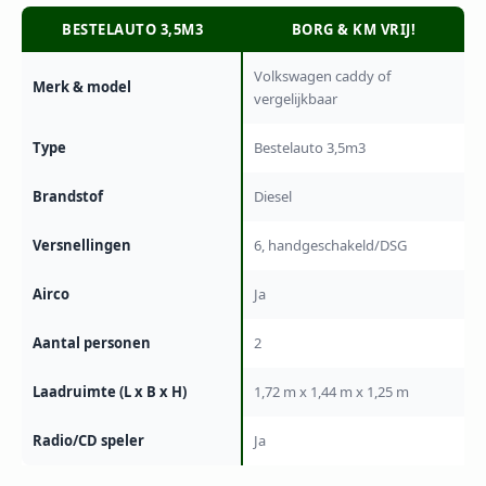
BESTELAUTO 3,5M3
BORG & KM VRIJ!
Volkswagen caddy of
Merk & model
vergelijkbaar
Type
Bestelauto 3,5m3
Brandstof
Diesel
Versnellingen
6, handgeschakeld/DSG
Airco
Ja
Aantal personen
2
Laadruimte (L x B x H)
1,72 m x 1,44 m x 1,25 m
Radio/CD speler
Ja