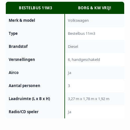
BESTELBUS 11M3
BORG & KM VRIJ!
Merk & model
Volkswagen
Type
Bestelbus 11m3
Brandstof
Diesel
Versnellingen
6, handgeschakeld
Airco
Ja
Aantal personen
3
Laadruimte (L x B x H)
3,27 m x 1,78 m x 1,92 m
Radio/CD speler
Ja