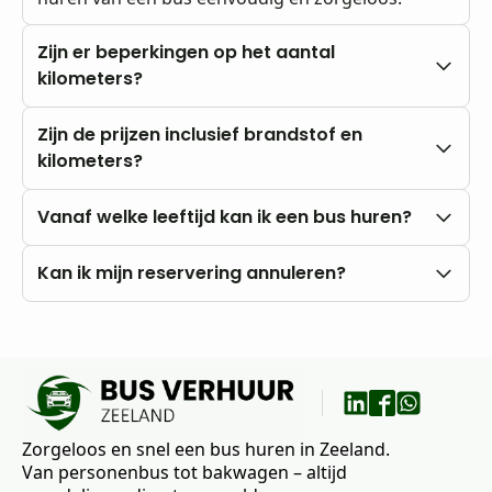
Zijn er beperkingen op het aantal
kilometers?
Nee, u rijdt altijd met onbeperkte kilometers.
Zijn de prijzen inclusief brandstof en
kilometers?
Onze prijzen zijn altijd inclusief btw en
Vanaf welke leeftijd kan ik een bus huren?
onbeperkte kilometers. Brandstofkosten zijn voor
eigen rekening.
U kunt al vanaf 18 jaar bij ons huren, mits u in het
Kan ik mijn reservering annuleren?
bezit bent van een rijbewijs B.
Nee, annuleren is niet mogelijk. Wij raden daarom
aan om vooraf goed uw wensen en vragen met
ons te bespreken.
Zorgeloos en snel een bus huren in Zeeland.
Van personenbus tot bakwagen – altijd