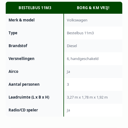
BESTELBUS 11M3
BORG & KM VRIJ!
Merk & model
Volkswagen
Type
Bestelbus 11m3
Brandstof
Diesel
Versnellingen
6, handgeschakeld
Airco
Ja
Aantal personen
3
Laadruimte (L x B x H)
3,27 m x 1,78 m x 1,92 m
Radio/CD speler
Ja