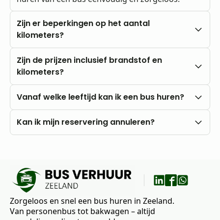
Zijn er beperkingen op het aantal
kilometers?
Nee, u rijdt altijd met onbeperkte kilometers.
Zijn de prijzen inclusief brandstof en
kilometers?
Onze prijzen zijn altijd inclusief btw en
Vanaf welke leeftijd kan ik een bus huren?
onbeperkte kilometers. Brandstofkosten zijn voor
eigen rekening.
U kunt al vanaf 18 jaar bij ons huren, mits u in het
Kan ik mijn reservering annuleren?
bezit bent van een rijbewijs B.
Nee, annuleren is niet mogelijk. Wij raden daarom
aan om vooraf goed uw wensen en vragen met
ons te bespreken.
Zorgeloos en snel een bus huren in Zeeland.
Van personenbus tot bakwagen – altijd