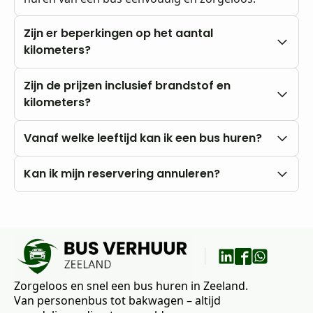
Zijn er beperkingen op het aantal
kilometers?
Nee, u rijdt altijd met onbeperkte kilometers.
Zijn de prijzen inclusief brandstof en
kilometers?
Onze prijzen zijn altijd inclusief btw en
Vanaf welke leeftijd kan ik een bus huren?
onbeperkte kilometers. Brandstofkosten zijn voor
eigen rekening.
U kunt al vanaf 18 jaar bij ons huren, mits u in het
Kan ik mijn reservering annuleren?
bezit bent van een rijbewijs B.
Nee, annuleren is niet mogelijk. Wij raden daarom
aan om vooraf goed uw wensen en vragen met
ons te bespreken.
Zorgeloos en snel een bus huren in Zeeland.
Van personenbus tot bakwagen – altijd