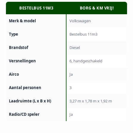
BESTELBUS 11M3
BORG & KM VRIJ!
Merk & model
Volkswagen
Type
Bestelbus 11m3
Brandstof
Diesel
Versnellingen
6, handgeschakeld
Airco
Ja
Aantal personen
3
Laadruimte (L x B x H)
3,27 m x 1,78 m x 1,92 m
Radio/CD speler
Ja