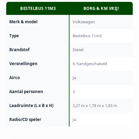
BESTELBUS 11M3
BORG & KM VRIJ!
Merk & model
Volkswagen
Type
Bestelbus 11m3
Brandstof
Diesel
Versnellingen
6, handgeschakeld
Airco
Ja
Aantal personen
3
Laadruimte (L x B x H)
3,27 m x 1,78 m x 1,92 m
Radio/CD speler
Ja