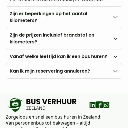
Zijn er beperkingen op het aantal
kilometers?
Nee, u rijdt altijd met onbeperkte kilometers.
Zijn de prijzen inclusief brandstof en
kilometers?
Onze prijzen zijn altijd inclusief btw en
Vanaf welke leeftijd kan ik een bus huren?
onbeperkte kilometers. Brandstofkosten zijn voor
eigen rekening.
U kunt al vanaf 18 jaar bij ons huren, mits u in het
Kan ik mijn reservering annuleren?
bezit bent van een rijbewijs B.
Nee, annuleren is niet mogelijk. Wij raden daarom
aan om vooraf goed uw wensen en vragen met
ons te bespreken.
Zorgeloos en snel een bus huren in Zeeland.
Van personenbus tot bakwagen – altijd