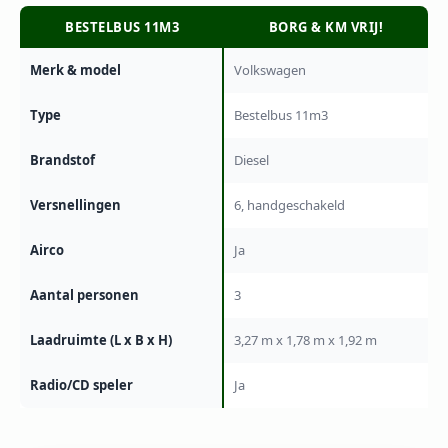
BESTELBUS 11M3
BORG & KM VRIJ!
Merk & model
Volkswagen
Type
Bestelbus 11m3
Brandstof
Diesel
Versnellingen
6, handgeschakeld
Airco
Ja
Aantal personen
3
Laadruimte (L x B x H)
3,27 m x 1,78 m x 1,92 m
Radio/CD speler
Ja