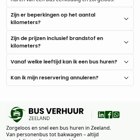
Zijn er beperkingen op het aantal
kilometers?
Nee, u rijdt altijd met onbeperkte kilometers.
Zijn de prijzen inclusief brandstof en
kilometers?
Onze prijzen zijn altijd inclusief btw en
Vanaf welke leeftijd kan ik een bus huren?
onbeperkte kilometers. Brandstofkosten zijn voor
eigen rekening.
U kunt al vanaf 18 jaar bij ons huren, mits u in het
Kan ik mijn reservering annuleren?
bezit bent van een rijbewijs B.
Nee, annuleren is niet mogelijk. Wij raden daarom
aan om vooraf goed uw wensen en vragen met
ons te bespreken.
Zorgeloos en snel een bus huren in Zeeland.
Van personenbus tot bakwagen – altijd