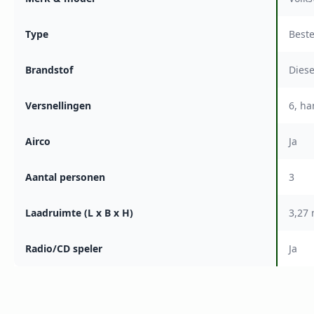
Type
Best
Brandstof
Diese
Versnellingen
6, h
Airco
Ja
Aantal personen
3
Laadruimte (L x B x H)
3,27 
Radio/CD speler
Ja