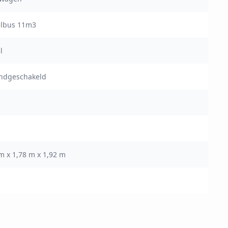
elbus 11m3
l
andgeschakeld
m x 1,78 m x 1,92 m