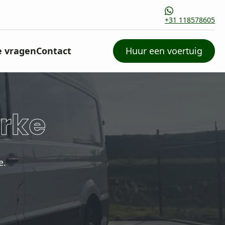
+31 118578605
e vragen
Contact
Huur een voertuig
erke
e.