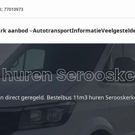
K: 77010973
rk aanbod
Autotransport
Informatie
Veelgesteld
 huren Seroosk
en direct geregeld. Bestelbus 11m3 huren Serooskerk