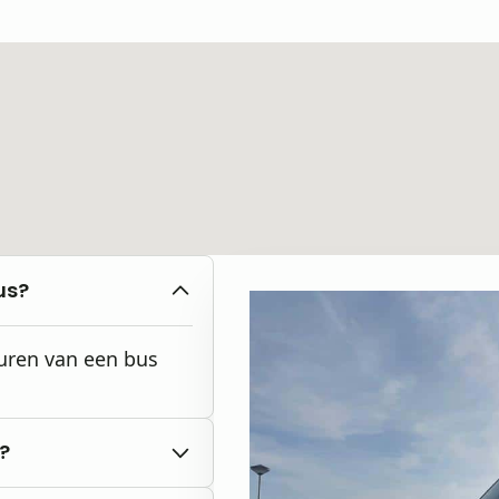
us?
huren van een bus
?