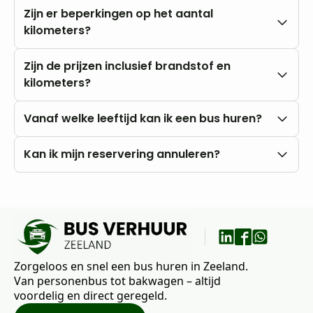
Zijn er beperkingen op het aantal
kilometers?
Nee, u rijdt altijd met onbeperkte kilometers.
Zijn de prijzen inclusief brandstof en
kilometers?
Onze prijzen zijn altijd inclusief btw en
Vanaf welke leeftijd kan ik een bus huren?
onbeperkte kilometers. Brandstofkosten zijn voor
eigen rekening.
U kunt al vanaf 18 jaar bij ons huren, mits u in het
Kan ik mijn reservering annuleren?
bezit bent van een rijbewijs B.
Nee, annuleren is niet mogelijk. Wij raden daarom
aan om vooraf goed uw wensen en vragen met
ons te bespreken.
Zorgeloos en snel een bus huren in Zeeland.
Van personenbus tot bakwagen – altijd
voordelig en direct geregeld.