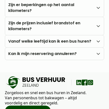
Zijn er beperkingen op het aantal
kilometers?
Nee, u rijdt altijd met onbeperkte kilometers.
Zijn de prijzen inclusief brandstof en
kilometers?
Onze prijzen zijn altijd inclusief btw en
Vanaf welke leeftijd kan ik een bus huren?
onbeperkte kilometers. Brandstofkosten zijn voor
eigen rekening.
U kunt al vanaf 18 jaar bij ons huren, mits u in het
Kan ik mijn reservering annuleren?
bezit bent van een rijbewijs B.
Nee, annuleren is niet mogelijk. Wij raden daarom
aan om vooraf goed uw wensen en vragen met
ons te bespreken.
Zorgeloos en snel een bus huren in Zeeland.
Van personenbus tot bakwagen – altijd
voordelig en direct geregeld.