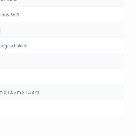
elbus 6m3
l
andgeschakeld
m x 1,66 m x 1,38 m