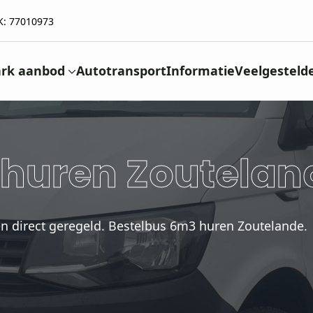
K: 77010973
rk aanbod
Autotransport
Informatie
Veelgesteld
 huren Zoutelan
en direct geregeld. Bestelbus 6m3 huren Zoutelande.