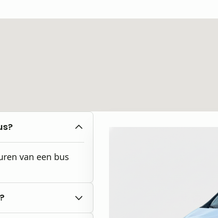
us?
huren van een bus
?