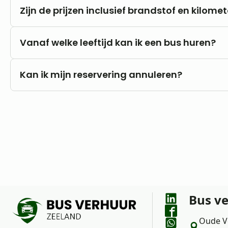
Nee, u rijdt altijd met onbeperkte kilometers.
Zijn de prijzen inclusief brandstof en kilome
Onze prijzen zijn altijd inclusief btw en onbeper
Vanaf welke leeftijd kan ik een bus huren?
Brandstofkosten zijn voor eigen rekening.
U kunt al vanaf 18 jaar bij ons huren, mits u in 
Kan ik mijn reservering annuleren?
rijbewijs B.
Nee, annuleren is niet mogelijk. Wij raden daa
goed uw wensen en vragen met ons te bespreke
Bus v
Oude V