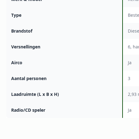
Type
Best
Brandstof
Diese
Versnellingen
6, h
Airco
Ja
Aantal personen
3
Laadruimte (L x B x H)
2,93 
Radio/CD speler
Ja