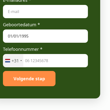
E-mailadres
*
Geboortedatum
*
Telefoonnummer
*
+31
Volgende stap