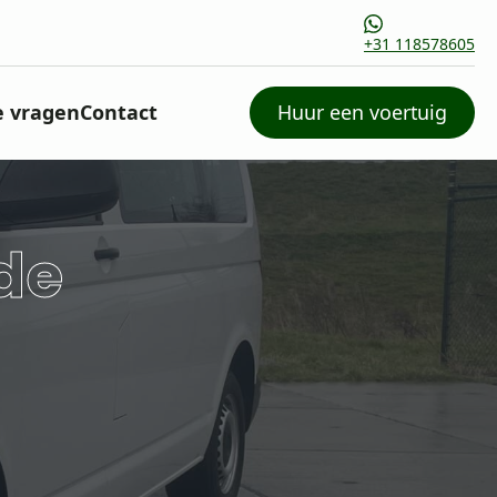
+31 118578605
e vragen
Contact
Huur een voertuig
de