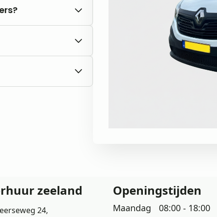
ters?
kte kilometers.
het bezit bent van een
rom aan om vooraf
n.
erhuur zeeland
Openingstijden
Maandag
08:00 - 18:00
eerseweg 24,