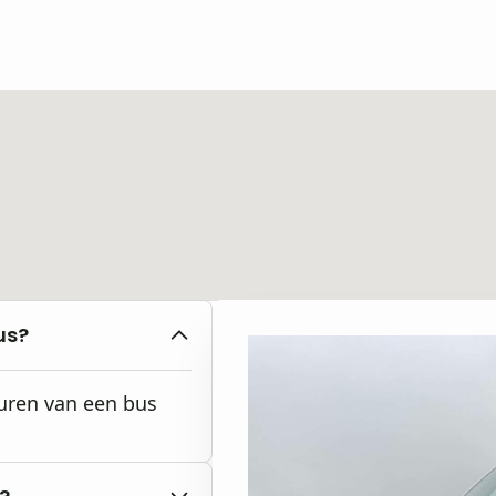
us?
huren van een bus