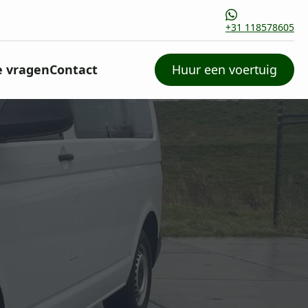
+31 118578605
e vragen
Contact
Huur een voertuig