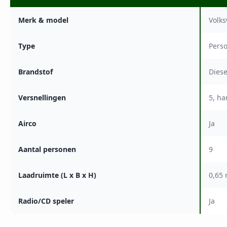
Merk & model
Volk
Type
Pers
Brandstof
Diese
Versnellingen
5, h
Airco
Ja
Aantal personen
9
Laadruimte (L x B x H)
0,65 
Radio/CD speler
Ja