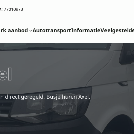
K: 77010973
rk aanbod
Autotransport
Informatie
Veelgesteld
el
n direct geregeld. Busje huren Axel.