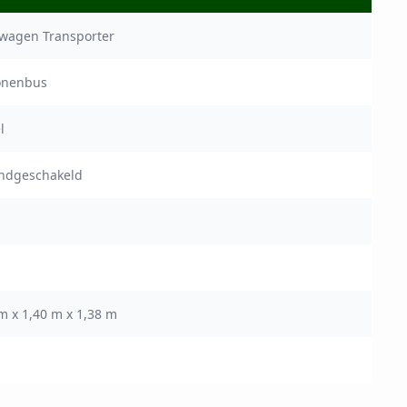
swagen Transporter
onenbus
l
andgeschakeld
m x 1,40 m x 1,38 m