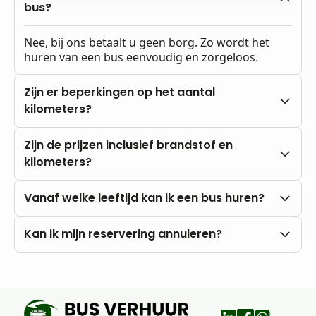
bus?
Nee, bij ons betaalt u geen borg. Zo wordt het
huren van een bus eenvoudig en zorgeloos.
Zijn er beperkingen op het aantal
kilometers?
Nee, u rijdt altijd met onbeperkte kilometers.
Zijn de prijzen inclusief brandstof en
kilometers?
Onze prijzen zijn altijd inclusief btw en
Vanaf welke leeftijd kan ik een bus huren?
onbeperkte kilometers. Brandstofkosten zijn voor
eigen rekening.
U kunt al vanaf 18 jaar bij ons huren, mits u in het
Kan ik mijn reservering annuleren?
bezit bent van een rijbewijs B.
Nee, annuleren is niet mogelijk. Wij raden daarom
aan om vooraf goed uw wensen en vragen met
ons te bespreken.