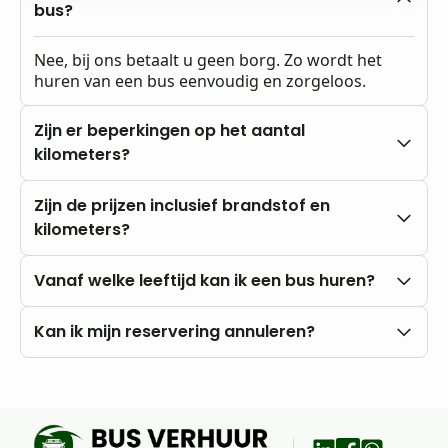
bus?
Nee, bij ons betaalt u geen borg. Zo wordt het
huren van een bus eenvoudig en zorgeloos.
Zijn er beperkingen op het aantal
kilometers?
Nee, u rijdt altijd met onbeperkte kilometers.
Zijn de prijzen inclusief brandstof en
kilometers?
Onze prijzen zijn altijd inclusief btw en
Vanaf welke leeftijd kan ik een bus huren?
onbeperkte kilometers. Brandstofkosten zijn voor
eigen rekening.
U kunt al vanaf 18 jaar bij ons huren, mits u in het
Kan ik mijn reservering annuleren?
bezit bent van een rijbewijs B.
Nee, annuleren is niet mogelijk. Wij raden daarom
aan om vooraf goed uw wensen en vragen met
ons te bespreken.