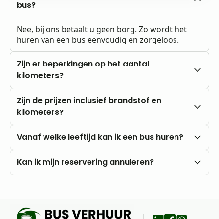
bus?
Nee, bij ons betaalt u geen borg. Zo wordt het
huren van een bus eenvoudig en zorgeloos.
Zijn er beperkingen op het aantal
kilometers?
Nee, u rijdt altijd met onbeperkte kilometers.
Zijn de prijzen inclusief brandstof en
kilometers?
Onze prijzen zijn altijd inclusief btw en
Vanaf welke leeftijd kan ik een bus huren?
onbeperkte kilometers. Brandstofkosten zijn voor
eigen rekening.
U kunt al vanaf 18 jaar bij ons huren, mits u in het
Kan ik mijn reservering annuleren?
bezit bent van een rijbewijs B.
Nee, annuleren is niet mogelijk. Wij raden daarom
aan om vooraf goed uw wensen en vragen met
ons te bespreken.