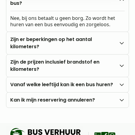
bus?
Nee, bij ons betaalt u geen borg. Zo wordt het
huren van een bus eenvoudig en zorgeloos.
Zijn er beperkingen op het aantal
kilometers?
Nee, u rijdt altijd met onbeperkte kilometers.
Zijn de prijzen inclusief brandstof en
kilometers?
Onze prijzen zijn altijd inclusief btw en
Vanaf welke leeftijd kan ik een bus huren?
onbeperkte kilometers. Brandstofkosten zijn voor
eigen rekening.
U kunt al vanaf 18 jaar bij ons huren, mits u in het
Kan ik mijn reservering annuleren?
bezit bent van een rijbewijs B.
Nee, annuleren is niet mogelijk. Wij raden daarom
aan om vooraf goed uw wensen en vragen met
ons te bespreken.