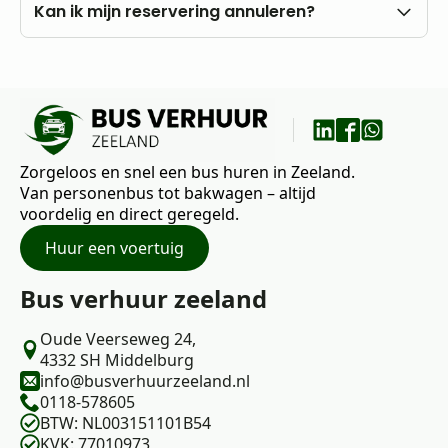
eigen rekening.
U kunt al vanaf 18 jaar bij ons huren, mits u in het
Kan ik mijn reservering annuleren?
bezit bent van een rijbewijs B.
Nee, annuleren is niet mogelijk. Wij raden daarom
aan om vooraf goed uw wensen en vragen met
ons te bespreken.
Zorgeloos en snel een bus huren in Zeeland.
Van personenbus tot bakwagen – altijd
voordelig en direct geregeld.
Huur een voertuig
Bus verhuur zeeland
Oude Veerseweg 24,
4332 SH Middelburg
info@busverhuurzeeland.nl
0118-578605
BTW: NL003151101B54
KVK: 77010973