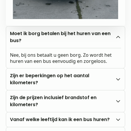
Moet ik borg betalen bij het huren van een
bus?
Nee, bij ons betaalt u geen borg. Zo wordt het
huren van een bus eenvoudig en zorgeloos.
Zijn er beperkingen op het aantal
kilometers?
Nee, u rijdt altijd met onbeperkte kilometers.
Zijn de prijzen inclusief brandstof en
kilometers?
Onze prijzen zijn altijd inclusief btw en
Vanaf welke leeftijd kan ik een bus huren?
onbeperkte kilometers. Brandstofkosten zijn voor