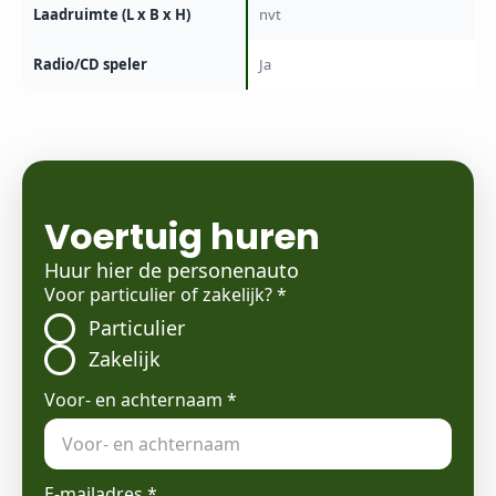
Laadruimte (L x B x H)
nvt
Radio/CD speler
Ja
Voertuig huren
Huur hier de personenauto
Voor particulier of zakelijk?
*
Particulier
Zakelijk
Voor- en achternaam
*
E-mailadres
*