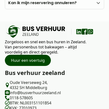
eigen rekening.
U kunt al vanaf 18 jaar bij ons huren, mits u in het
Kan ik mijn reservering annuleren?
bezit bent van een rijbewijs B.
Nee, annuleren is niet mogelijk. Wij raden daarom
aan om vooraf goed uw wensen en vragen met
ons te bespreken.
Zorgeloos en snel een bus huren in Zeeland.
Van personenbus tot bakwagen – altijd
voordelig en direct geregeld.
Huur een voertuig
Bus verhuur zeeland
Oude Veerseweg 24,
4332 SH Middelburg
info@busverhuurzeeland.nl
0118-578605
BTW: NL003151101B54
KVK: 77010973