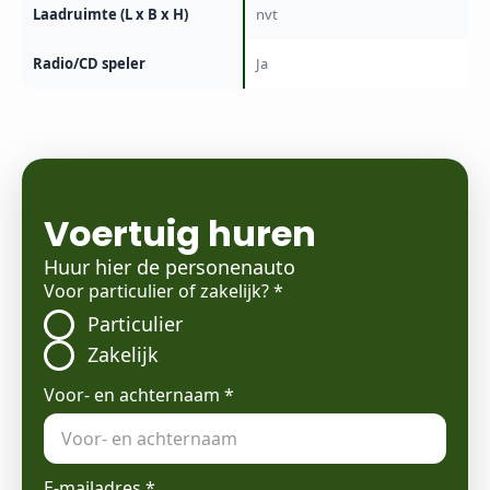
Laadruimte (L x B x H)
nvt
Radio/CD speler
Ja
Voertuig huren
Huur hier de personenauto
Voor particulier of zakelijk?
*
Particulier
Zakelijk
Voor- en achternaam
*
E-mailadres
*