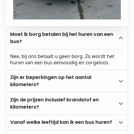
Moet ik borg betalen bij het huren van een
bus?
Nee, bij ons betaalt u geen borg. Zo wordt het
huren van een bus eenvoudig en zorgeloos.
Zijn er beperkingen op het aantal
kilometers?
Nee, u rijdt altijd met onbeperkte kilometers.
Zijn de prijzen inclusief brandstof en
kilometers?
Onze prijzen zijn altijd inclusief btw en
Vanaf welke leeftijd kan ik een bus huren?
onbeperkte kilometers. Brandstofkosten zijn voor