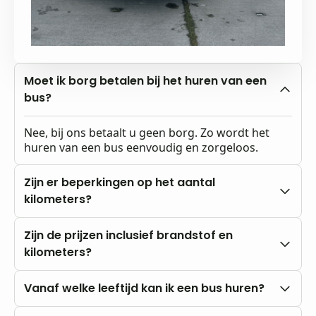
Moet ik borg betalen bij het huren van een
bus?
Nee, bij ons betaalt u geen borg. Zo wordt het
huren van een bus eenvoudig en zorgeloos.
Zijn er beperkingen op het aantal
kilometers?
Nee, u rijdt altijd met onbeperkte kilometers.
Zijn de prijzen inclusief brandstof en
kilometers?
Onze prijzen zijn altijd inclusief btw en
Vanaf welke leeftijd kan ik een bus huren?
onbeperkte kilometers. Brandstofkosten zijn voor