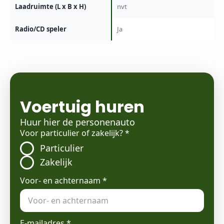
Laadruimte (L x B x H)
nvt
Radio/CD speler
Ja
Voertuig huren
Huur hier de personenauto
Voor particulier of zakelijk?
*
Particulier
Zakelijk
Voor- en achternaam
*
E-mailadres
*