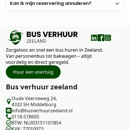
eigen rekening.
U kunt al vanaf 18 jaar bij ons huren, mits u in het
Kan ik mijn reservering annuleren?
bezit bent van een rijbewijs B.
Nee, annuleren is niet mogelijk. Wij raden daarom
aan om vooraf goed uw wensen en vragen met
ons te bespreken.
Zorgeloos en snel een bus huren in Zeeland.
Van personenbus tot bakwagen – altijd
voordelig en direct geregeld.
Huur een voertuig
Bus verhuur zeeland
Oude Veerseweg 24,
4332 SH Middelburg
info@busverhuurzeeland.nl
0118-578605
BTW: NL003151101B54
KVK: 77010973