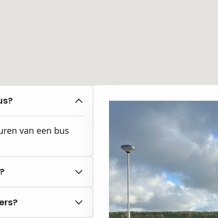
us?
huren van een bus
?
ters?