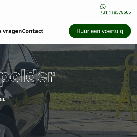
+31 118578605
e vragen
Contact
Huur een voertuig
polder
er.