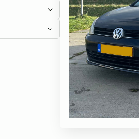
kte kilometers.
het bezit bent van een
rom aan om vooraf
n.