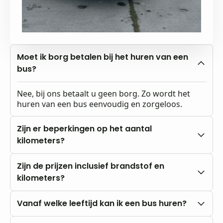
Moet ik borg betalen bij het huren van een
bus?
Nee, bij ons betaalt u geen borg. Zo wordt het
huren van een bus eenvoudig en zorgeloos.
Zijn er beperkingen op het aantal
kilometers?
Nee, u rijdt altijd met onbeperkte kilometers.
Zijn de prijzen inclusief brandstof en
kilometers?
Onze prijzen zijn altijd inclusief btw en
Vanaf welke leeftijd kan ik een bus huren?
onbeperkte kilometers. Brandstofkosten zijn voor