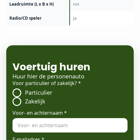
Laadruimte (L x B x H)
nvt
Radio/CD speler
Ja
Voertuig huren
Huur hier de personenauto
Voor particulier of zakelijk?
*
Particulier
Zakelijk
Voor- en achternaam
*
E-mailadres
*