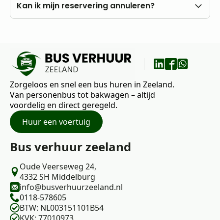
eigen rekening.
U kunt al vanaf 18 jaar bij ons huren, mits u in het
Kan ik mijn reservering annuleren?
bezit bent van een rijbewijs B.
Nee, annuleren is niet mogelijk. Wij raden daarom
aan om vooraf goed uw wensen en vragen met
ons te bespreken.
Zorgeloos en snel een bus huren in Zeeland.
Van personenbus tot bakwagen – altijd
voordelig en direct geregeld.
Huur een voertuig
Bus verhuur zeeland
Oude Veerseweg 24,
4332 SH Middelburg
info@busverhuurzeeland.nl
0118-578605
BTW: NL003151101B54
KVK: 77010973